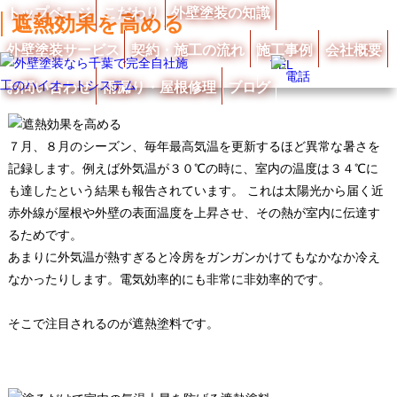
トップページ
こだわり
外壁塗装の知識
遮熱効果を高める
外壁塗装サービス
契約・施工の流れ
施工事例
会社概要
TEL
お問い合わせ
雨漏り・屋根修理
ブログ
７月、８月のシーズン、毎年最高気温を更新するほど異常な暑さを
記録します。例えば外気温が３０℃の時に、室内の温度は３４℃に
も達したという結果も報告されています。 これは太陽光から届く近
赤外線が屋根や外壁の表面温度を上昇させ、その熱が室内に伝達す
るためです。
あまりに外気温が熱すぎると冷房をガンガンかけてもなかなか冷え
なかったりします。電気効率的にも非常に非効率的です。
そこで注目されるのが遮熱塗料です。